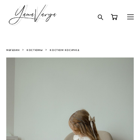
магазин
>
костюмы
>
костюм косичка