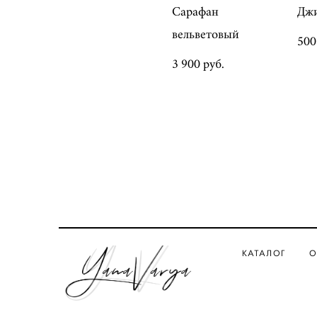
Сарафан
Джи
вельветовый
500
3 900 pуб.
КАТАЛОГ
О