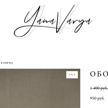
 в клетку
ОБО
SALE
1 400 pуб.
950 pуб.