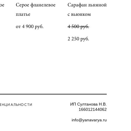
ое
Серое фланелевое
Сарафан льняной
платье
с вьюнком
от 4 900 pуб.
4 500 pуб.
2 250 pуб.
ИП Султанова Н.В.
ЕНЦИАЛЬНОСТИ
166012144062
info@yanavarya.ru